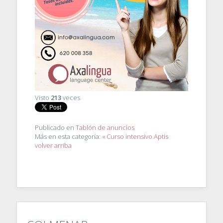
Visto
213
veces
Publicado en
Tablón de anuncios
Más en esta categoría:
« Curso intensivo Aptis
volver arriba