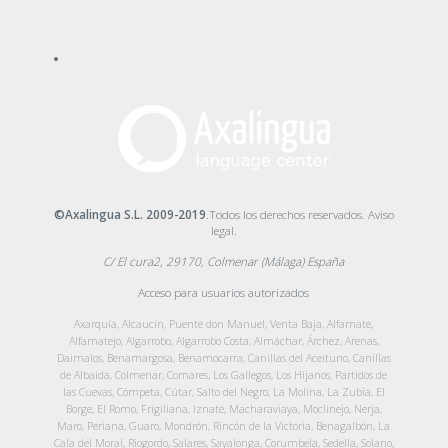
©Axalingua S.L. 2009-2019
.Todos los derechos reservados.
Aviso
legal
.
C/ El cura2, 29170, Colmenar (Málaga) España
Acceso para usuarios autorizados
Axarquía, Alcaucín, Puente don Manuel, Venta Baja, Alfarnate,
Alfarnatejo, Algarrobo, Algarrobo Costa, Almáchar, Árchez, Arenas,
Daimalos, Benamargosa, Benamocarra, Canillas del Aceituno, Canillas
de Albaida, Colmenar, Comares, Los Gallegos, Los Hijanos, Partidos de
las Cuevas, Cómpeta, Cútar, Salto del Negro, La Molina, La Zubia, El
Borge, El Romo, Frigiliana, Iznate, Macharaviaya, Moclinejo, Nerja,
Maro, Periana, Guaro, Mondrón, Rincón de la Victoria, Benagalbón, La
Cala del Moral, Riogordo, Salares, Sayalonga, Corumbela, Sedella, Solano,