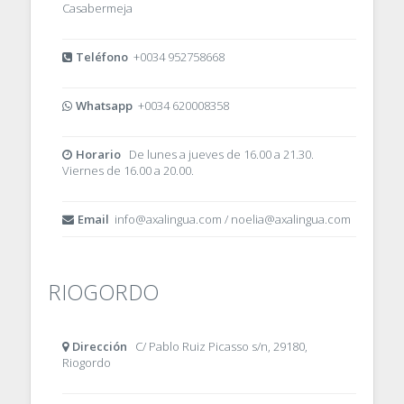
Casabermeja
Teléfono
+0034 952758668
Whatsapp
+0034 620008358
Horario
De lunes a jueves de 16.00 a 21.30.
Viernes de 16.00 a 20.00.
Email
info@axalingua.com / noelia@axalingua.com
RIOGORDO
Dirección
C/ Pablo Ruiz Picasso s/n, 29180,
Riogordo