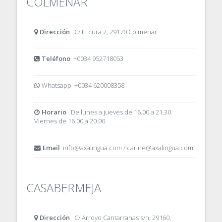
COLMENAR
Dirección
C/ El cura 2, 29170 Colmenar
Teléfono
+0034 952718053
Whatsapp +0034 620008358
Horario
De lunes a jueves de 16.00 a 21.30.
Viernes de 16.00 a 20.00.
Email
info@axalingua.com / carine@axalingua.com
CASABERMEJA
Dirección
C/ Arroyo Cantarranas s/n, 29160,