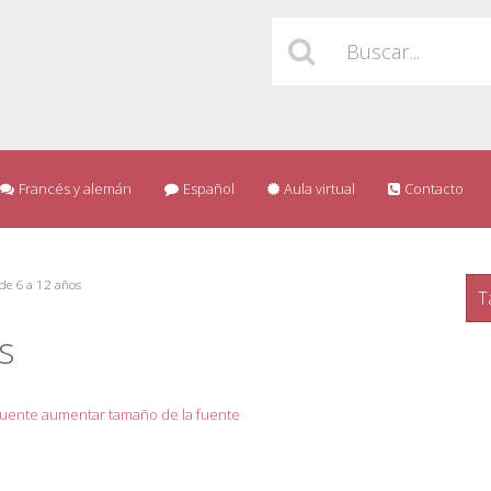
Francés y alemán
Español
Aula virtual
Contacto
de 6 a 12 años
T
s
fuente
aumentar tamaño de la fuente