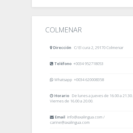
COLMENAR
Dirección
C/ El cura 2, 29170 Colmenar
Teléfono
+0034 952718053
Whatsapp +0034 620008358
Horario
De lunes a jueves de 16.00 a 21.30.
Viernes de 16.00 a 20.00.
Email
info@axalingua.com /
carine@axalingua.com