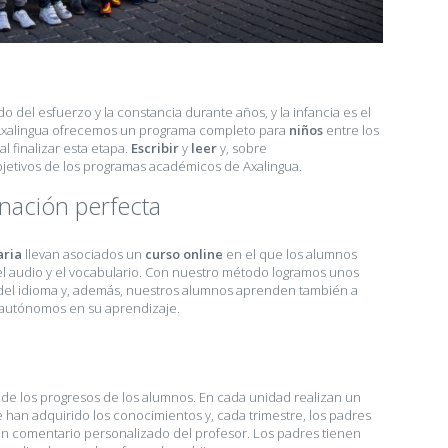
do del esfuerzo y la constancia durante años, y la infancia es el
xalingua ofrecemos un programa completo para
niños
entre los
al finalizar esta etapa.
Escribir
y
leer
y, sobre
objetivos de los programas académicos de Axalingua.
inación perfecta
aria
llevan asociados un
curso online
en el que los alumnos
, el audio y el vocabulario. Con nuestro método logramos unos
 del idioma y, además, nuestros alumnos aprenden también a
r autónomos en su aprendizaje.
de los progresos de los alumnos. En cada unidad realizan un
n adquirido los conocimientos y, cada trimestre, los padres
un comentario personalizado del profesor. Los padres tienen