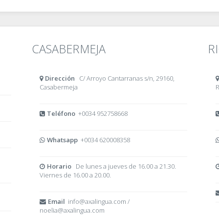
CASABERMEJA
R
Dirección
C/ Arroyo Cantarranas s/n, 29160,
Casabermeja
R
Teléfono
+0034 952758668
Whatsapp
+0034 620008358
Horario
De lunes a jueves de 16.00 a 21.30.
Viernes de 16.00 a 20.00.
Email
info@axalingua.com /
noelia@axalingua.com