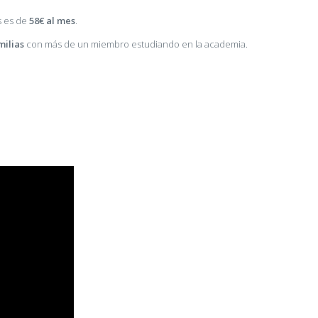
s es de
58€ al mes
.
milias
con más de un miembro estudiando en la academia.