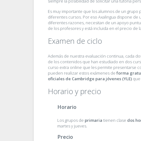
siempre la posibilidad de solicitar una tutoría per
Es muy importante que los alumnos de un grupo p
diferentes cursos. Por eso Axalingua dispone de
diferentes razones, necesitan de un apoyo puntual
de los profesores y está incluida en el precio de l
Examen de ciclo
Además de nuestra evaluación continua, cada dos
de los contenidos que han estudiado en dos curs
curso extra online que les permite presentarse c
pueden realizar estos exámenes de
forma gratu
oficiales de Cambridge para jóvenes (YLE)
que 
Horario y precio
Horario
Los grupos de
primaria
tienen clase
dos ho
martes y jueves.
Precio