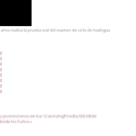
años realiza la prueba oral del examen de ciclo de Axalingua
os-y-jovenes/ninos-de-6-a-12-anos#sigProIdba1bb59b8e
desde los 9 años »