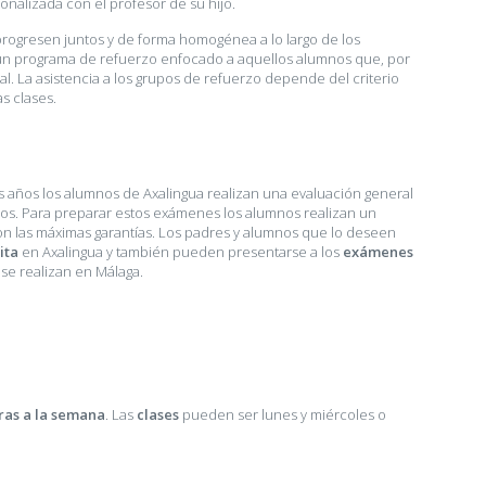
sonalizada con el profesor de su hijo.
rogresen juntos y de forma homogénea a lo largo de los
 un programa de refuerzo enfocado a aquellos alumnos que, por
. La asistencia a los grupos de refuerzo depende del criterio
as clases.
 años los alumnos de Axalingua realizan una evaluación general
os. Para preparar estos exámenes los alumnos realizan un
on las máximas garantías. Los padres y alumnos que lo deseen
ita
en Axalingua y también pueden presentarse a los
exámenes
se realizan en Málaga.
ras a la semana
. Las
clases
pueden ser lunes y miércoles o