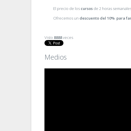
El precio de los
cursos
de 2 horas semanale
Ofrecemos un
descuento del 10% para fa
Visto
8888
veces
Medios