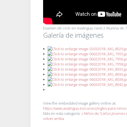
Examen de ciclo en Axalingua, nivel 2
Alumna de 7 
Galería de imágenes
View the embedded image gallery online at:
https://www.axalingua.es/cursos/ingles-para-nin
Más en esta categoría:
« Niños de 5 años
Jóvenes 
volver arriba