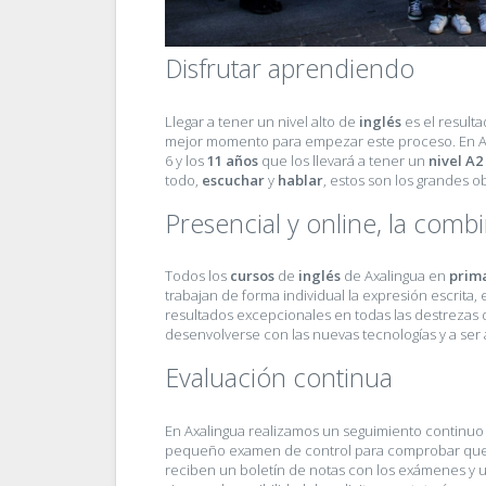
Disfrutar aprendiendo
Llegar a tener un nivel alto de
inglés
es el resulta
mejor momento para empezar este proceso. En A
6 y los
11 años
que los llevará a tener un
nivel A2
todo,
escuchar
y
hablar
, estos son los grandes 
Presencial y online, la comb
Todos los
cursos
de
inglés
de Axalingua en
prim
trabajan de forma individual la expresión escrita
resultados excepcionales en todas las destrezas
desenvolverse con las nuevas tecnologías y a se
Evaluación continua
En Axalingua realizamos un seguimiento continuo 
pequeño examen de control para comprobar que ha
reciben un boletín de notas con los exámenes y 