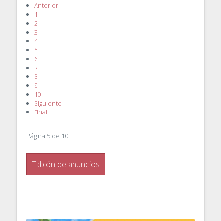
Anterior
1
2
3
4
5
6
7
8
9
10
Siguiente
Final
Página 5 de 10
Tablón de anuncios