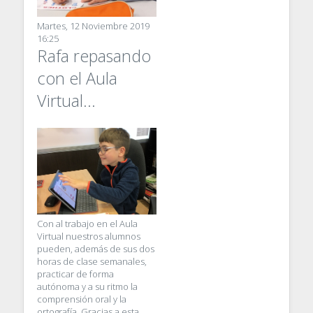
Martes, 12 Noviembre 2019
16:25
Rafa repasando
con el Aula
Virtual...
Con al trabajo en el Aula
Virtual nuestros alumnos
pueden, además de sus dos
horas de clase semanales,
practicar de forma
autónoma y a su ritmo la
comprensión oral y la
ortografía. Gracias a esta