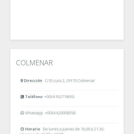
COLMENAR
Dirección
C/ El cura 2, 29170 Colmenar
Teléfono
+0034 952718053
Whatsapp +0034 620008358
Horario
De lunes a jueves de 16.00 a 21.30.