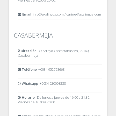
Viernes de 16.00 a 20.00.
Email
info@axalingua.com / carine@axalingua.com
CASABERMEJA
Dirección
C/ Arroyo Cantarranas s/n, 29160,
Casabermeja
Teléfono
+0034 952758668
Whatsapp
+0034 620008358
Horario
De lunes a jueves de 16.00 a 21.30.
Viernes de 16.00 a 20.00.