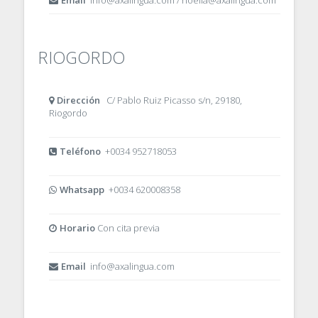
Email
info@axalingua.com / noelia@axalingua.com
RIOGORDO
Dirección
C/ Pablo Ruiz Picasso s/n, 29180,
Riogordo
Teléfono
+0034 952718053
Whatsapp
+0034 620008358
Horario
Con cita previa
Email
info@axalingua.com