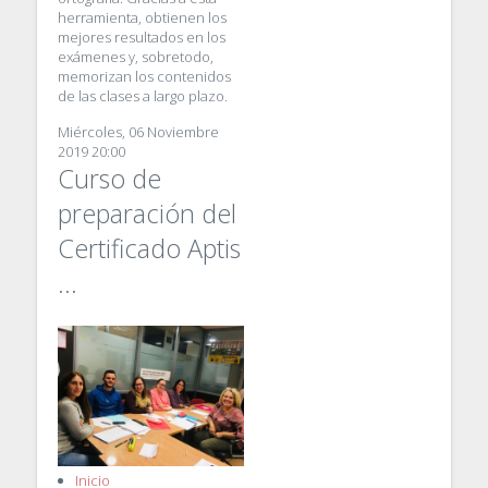
herramienta, obtienen los
mejores resultados en los
exámenes y, sobretodo,
memorizan los contenidos
de las clases a largo plazo.
Miércoles, 06 Noviembre
2019 20:00
Curso de
preparación del
Certificado Aptis
...
Inicio