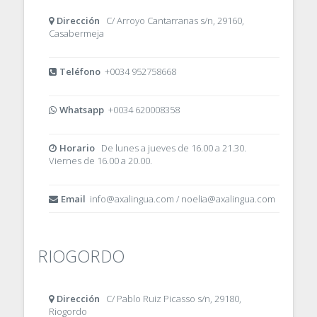
Dirección
C/ Arroyo Cantarranas s/n, 29160,
Casabermeja
Teléfono
+0034 952758668
Whatsapp
+0034 620008358
Horario
De lunes a jueves de 16.00 a 21.30.
Viernes de 16.00 a 20.00.
Email
info@axalingua.com / noelia@axalingua.com
RIOGORDO
Dirección
C/ Pablo Ruiz Picasso s/n, 29180,
Riogordo