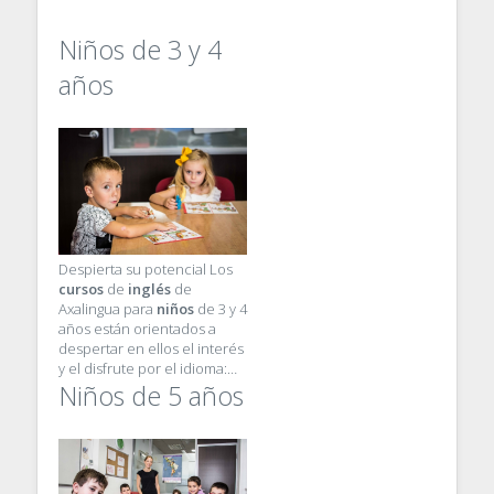
Niños de 3 y 4
años
Despierta su potencial Los
cursos
de
inglés
de
Axalingua para
niños
de 3 y 4
años están orientados a
despertar en ellos el interés
y el disfrute por el idioma:…
Niños de 5 años