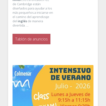
de Cambridge están
diseñados para ayudar a los
más pequeños a iniciarse en
el camino del aprendizaje
del
inglés
de manera
divertida. …
Tablón de anuncios