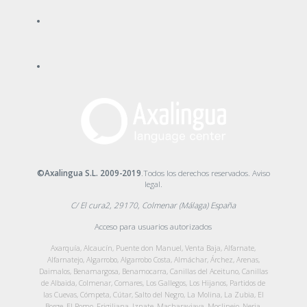
©Axalingua S.L. 2009-2019
.Todos los derechos reservados.
Aviso
legal
.
C/ El cura2, 29170, Colmenar (Málaga) España
Acceso para usuarios autorizados
Axarquía, Alcaucín, Puente don Manuel, Venta Baja, Alfarnate,
Alfarnatejo, Algarrobo, Algarrobo Costa, Almáchar, Árchez, Arenas,
Daimalos, Benamargosa, Benamocarra, Canillas del Aceituno, Canillas
de Albaida, Colmenar, Comares, Los Gallegos, Los Hijanos, Partidos de
las Cuevas, Cómpeta, Cútar, Salto del Negro, La Molina, La Zubia, El
Borge, El Romo, Frigiliana, Iznate, Macharaviaya, Moclinejo, Nerja,