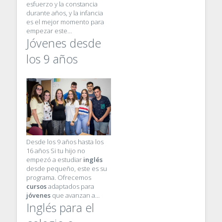
esfuerzo y la constancia
durante años, y la infancia
es el mejor momento para
empezar este…
Jóvenes desde
los 9 años
Desde los 9 años hasta los
16 años Si tu hijo no
empezó a estudiar
inglés
desde pequeño, este es su
programa. Ofrecemos
cursos
adaptados para
jóvenes
que avanzan a…
Inglés para el