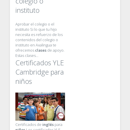
colegio o
instituto
Aprobar el colegio o el
instituto Si lo que tu hijo
necesita es refuerzo de los
contenidos del colegio o
instituto en Axalingua te
ofrecemos
clases
de apoyo.
Estas clases…
Certificados YLE
Cambridge para
niños
Certificados de
inglés
para
niños
Los certificados YLE