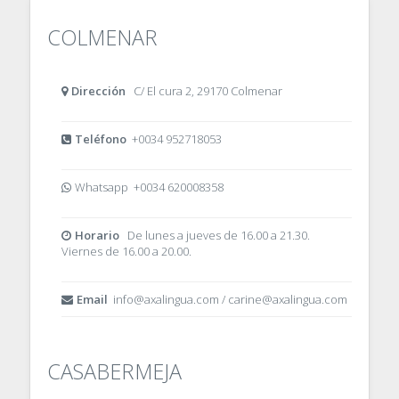
COLMENAR
Dirección
C/ El cura 2, 29170 Colmenar
Teléfono
+0034 952718053
Whatsapp +0034 620008358
Horario
De lunes a jueves de 16.00 a 21.30.
Viernes de 16.00 a 20.00.
Email
info@axalingua.com / carine@axalingua.com
CASABERMEJA